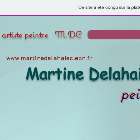
Ce site a été conçu sur la pla
artiste peintre M.DC
www.martinedelahaiecleon.fr
Martine Delaha
pei